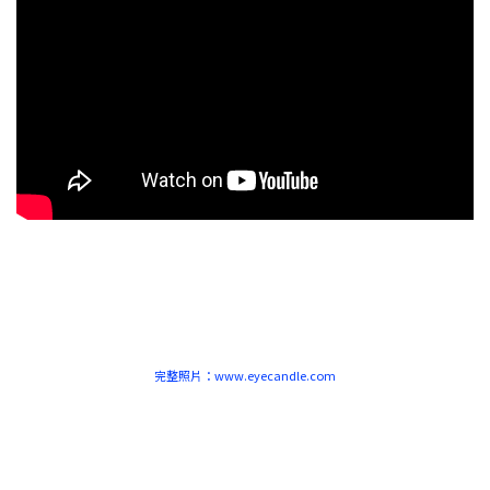
prev
next
完整照片：www.eyecandle.com
prev
next
prev
next