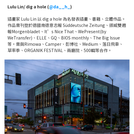
Lulu Lin/ dig a hole (
@da__h_
)
插畫家 Lulu Lin 以 dig a hole 為名發表插畫、書籍、立體作品。
作品曾刊登於德國南德意志報 Süddeutsche Zeitung、挪威雙週
報Morgenbladet、It’s Nice That、WePresent(by
WeTransfer)、ELLE、GQ、BIOS monthly、The Big Issue
等。曾與Rimowa、Camper、彭博社、Medium、落日飛車、
草率季、ORGANIK FESTIVAL、兩廳院、500輯等合作。