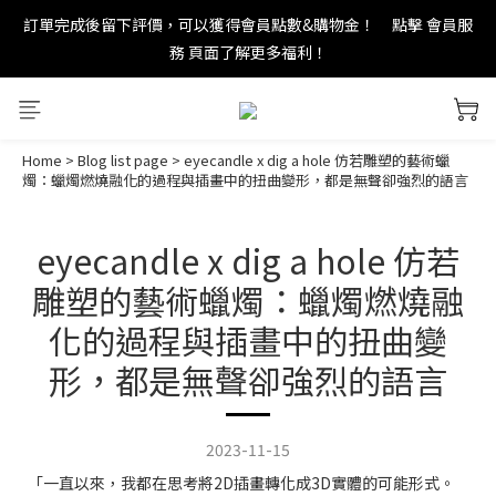
訂單完成後留下評價，可以獲得會員點數&購物金！     點擊 會員服
new in：火山岩擴香裝置
務 頁面了解更多福利！
＊ 新舊會員登錄享有$50元購物金與免運優惠 ＊           點擊 會員服
務 頁面了解更多福利！
Home
>
Blog list page
>
eyecandle x dig a hole 仿若雕塑的藝術蠟
燭：蠟燭燃燒融化的過程與插畫中的扭曲變形，都是無聲卻強烈的語言
new in：火山岩擴香裝置
eyecandle x dig a hole 仿若
雕塑的藝術蠟燭：蠟燭燃燒融
化的過程與插畫中的扭曲變
形，都是無聲卻強烈的語言
2023-11-15
「一直以來，我都在思考將2D插畫轉化成3D實體的可能形式。