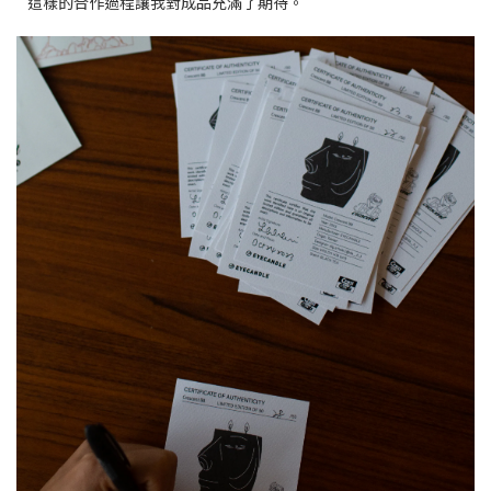
這樣的合作過程讓我對成品充滿了期待。