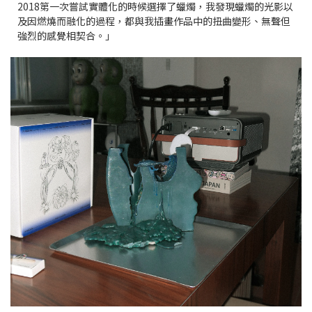
2018第一次嘗試實體化的時候選擇了蠟燭，我發現蠟燭的光影以
及因燃燒而融化的過程，都與我插畫作品中的扭曲變形、無聲但
強烈的感覺相契合。」