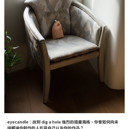
eyecandle：說到 dig a hole 強烈的插畫風格，你會如何向未
接觸過你創作的人形容自己以及你的作品？