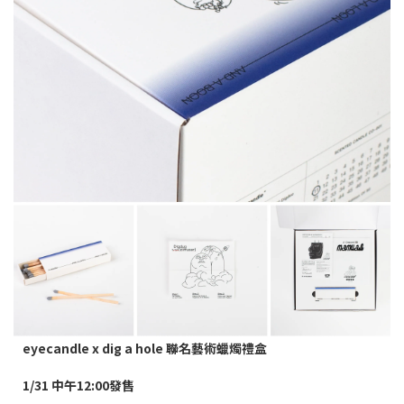
eyecandle x dig a hole 聯名藝術蠟燭禮盒
1/31 中午12:00發售