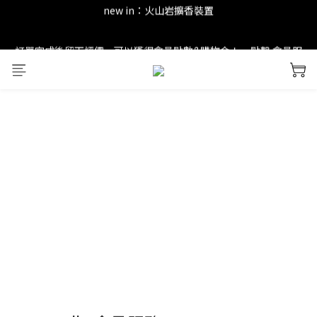
new in：火山岩擴香裝置
new in：火山岩擴香裝置
訂單完成後留下評價，可以獲得會員點數&購物金！     點擊 會員服
務 頁面了解更多福利！
＊ 新舊會員登錄享有$50元購物金與免運優惠 ＊           點擊 會員服
務 頁面了解更多福利！
new in：火山岩擴香裝置