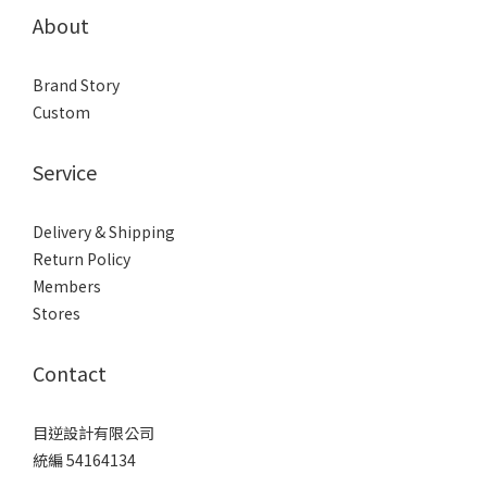
About
Brand Story
Custom
Service
Delivery & Shipping
Return Policy
Members
Stores
Contact
目逆設計有限公司
統編 54164134