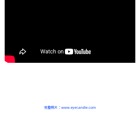
prev
next
完整照片：www.eyecandle.com
prev
next
prev
next