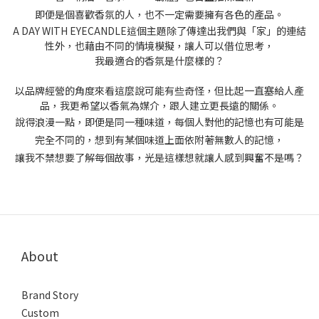
即便是個喜歡香氛的人，也不一定需要擁有各色的產品。
A DAY WITH EYECANDLE這個主題除了傳達出我們與「家」的連結
性外，也藉由不同的情境模擬，讓人可以借位思考，
我最適合的香氛是什麼樣的？
以品牌經營的角度來看這麼說可能有些奇怪，但比起一直塞給人產
品，我更希望以香氣為媒介，跟人建立更長遠的關係。
說得浪漫一點，即便是同一種味道，每個人對他的記憶也有可能是
完全不同的，想到有某個味道上面依附著無數人的記憶，
讓我不禁想要了解每個故事，光是這樣想就讓人感到興奮不是嗎？
About
Brand Story
Custom