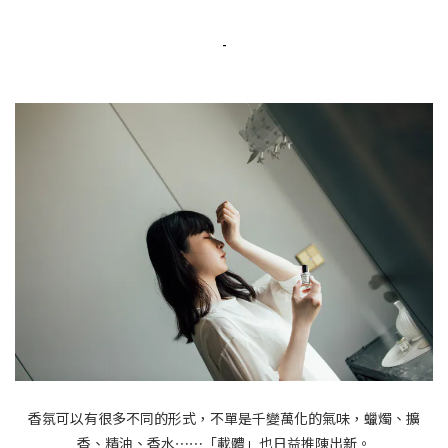
-
香氛可以有很多不同的形式，不單是千變萬化的氣味，蠟燭、擴
香、精油、香水⋯⋯「載體」也日益推陳出新。