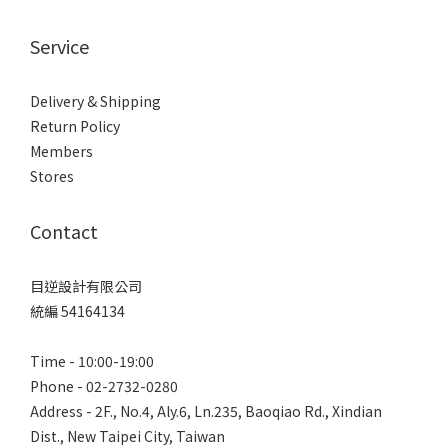
Service
Delivery & Shipping
Return Policy
Members
Stores
Contact
目逆設計有限公司
統編 54164134
Time - 10:00-19:00
Phone - 02-2732-0280
Address - 2F., No.4, Aly.6, Ln.235, Baoqiao Rd., Xindian
Dist., New Taipei City, Taiwan