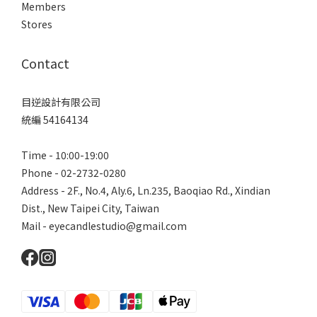
Members
Stores
Contact
目逆設計有限公司
統編 54164134
Time - 10:00-19:00
Phone - 02-2732-0280
Address - 2F., No.4, Aly.6, Ln.235, Baoqiao Rd., Xindian
Dist., New Taipei City, Taiwan
Mail - eyecandlestudio@gmail.com