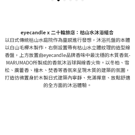
eyecandle x 二十輪旅店：枯山水沐浴組合
以日式傳統枯山水庭院作為靈感進行發想，沐浴托盤的本體
以白山毛櫸木製作，右側設置帶有枯山水立體紋理的造型線
香盤，上方放置由eyecandle品牌香味中最沈穩的木質香氣-
MARUMADO所製成的香氛沐浴球與線香火柴。以冬柏、雪
松、廣藿香、檜木、焚香等香氛來呈現木質的建築的氛圍，
打造彷彿置身於木製日式建築內寧靜、充滿禪意、放鬆舒適
的全方面的沐浴體驗。