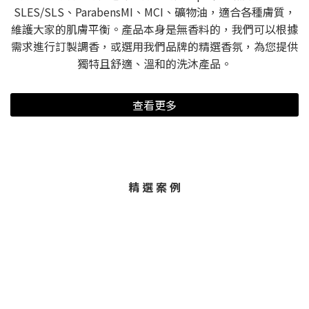
SLES/SLS、ParabensMI、MCI、礦物油，適合各種膚質，
維護大家的肌膚平衡。產品本身是無香料的，我們可以根據
需求進行訂製調香，或選用我們品牌的精選香氛，為您提供
獨特且舒適、溫和的洗沐產品。
查看更多
精 選 案 例