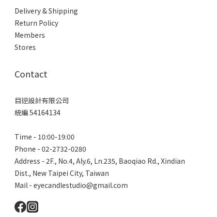
Delivery & Shipping
Return Policy
Members
Stores
Contact
目逆設計有限公司
統編 54164134
Time - 10:00-19:00
Phone - 02-2732-0280
Address - 2F., No.4, Aly.6, Ln.235, Baoqiao Rd., Xindian
Dist., New Taipei City, Taiwan
Mail - eyecandlestudio@gmail.com