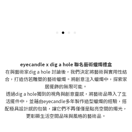
eyecandle x dig a hole 聯名藝術蠟燭禮盒
在與藝術家dig a hole 討論後，我們決定將藝術與實用性結
合，打造仿若雕塑的藝術蠟燭。將創意注入蠟燭中，探索家
居擺飾的無限可能。
透過dig a hole獨到的視角與創意靈感，將藝術品帶入了生
活擺件中，並藉由eyecandle多年製作造型蠟燭的經驗，搭
配極具設計感的包裝，讓它們不再僅僅是點亮空間的燭光，
更彰顯生活空間品味與風格的藝術品。