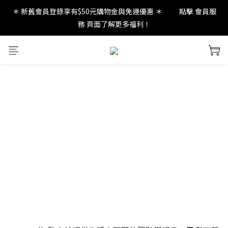
＊ 新舊會員登錄享有$50元購物金與免運優惠 ＊           點擊 會員服
new in：火山岩擴香裝置
務 頁面了解更多福利！
new in：火山岩擴香裝置