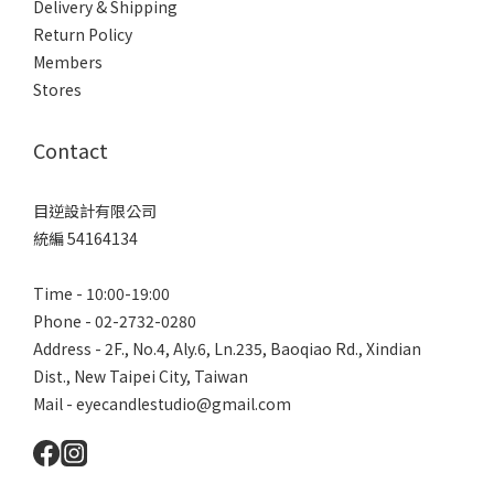
Delivery & Shipping
Return Policy
Members
Stores
Contact
目逆設計有限公司
統編 54164134
Time - 10:00-19:00
Phone - 02-2732-0280
Address - 2F., No.4, Aly.6, Ln.235, Baoqiao Rd., Xindian
Dist., New Taipei City, Taiwan
Mail - eyecandlestudio@gmail.com