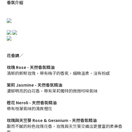
香氛介紹
花香調／
玫瑰 Rose - 天然香氛精油
清新的新鮮玫瑰，帶有梅子的香氣，細緻溫柔，沒有粉感
茉莉 Jasmine
- 天然香氛精油
濃郁明亮的白花香，帶有茉莉獨特的微微吲哚氣味
橙花 Neroli
- 天然香氛精油
帶有枝葉氣味的清爽橙花
玫瑰與天竺葵 Rose & Geranium
- 天然香氛精油
甜而不膩的粉色玫瑰花香，玫瑰與天竺葵交織出更豐富的柔美香