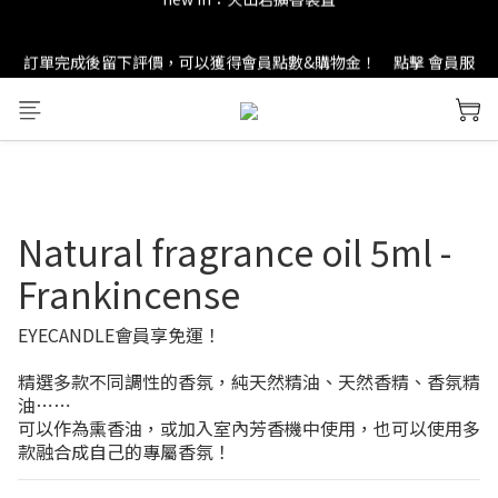
new in：火山岩擴香裝置
訂單完成後留下評價，可以獲得會員點數&購物金！     點擊 會員服
務 頁面了解更多福利！
＊ 新舊會員登錄享有$50元購物金與免運優惠 ＊           點擊 會員服
務 頁面了解更多福利！
new in：火山岩擴香裝置
Natural fragrance oil 5ml -
Frankincense
EYECANDLE會員享免運！
精選多款不同調性的香氛，純天然精油、天然香精、香氛精
油⋯⋯
可以作為熏香油，或加入室內芳香機中使用，也可以使用多
款融合成自己的專屬香氛！