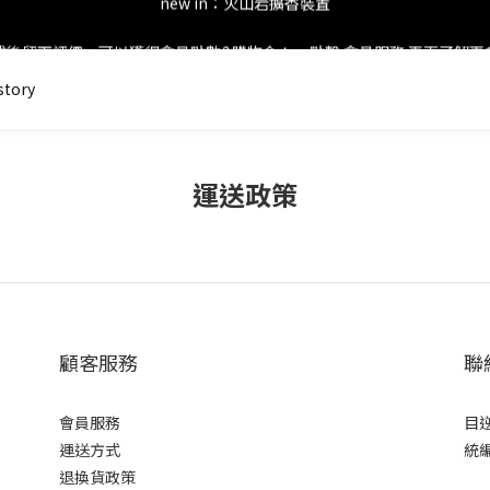
new in：火山岩擴香裝置
後留下評價，可以獲得會員點數&購物金！     點擊 會員服務 頁面了解
story
會員登錄享有$50元購物金與免運優惠 ＊           點擊 會員服務 頁面了解
new in：火山岩擴香裝置
運送政策
顧客服務
聯
會員服務
目
運送方式
統編
退換貨政策