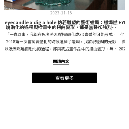
2023-11-15
eyecandle x dig a hole 仿若雕塑的藝術蠟燭：蠟燭燃
EYE
燒融化的過程與插畫中的扭曲變形，都是無聲卻強烈的
語言
「一直以來，我都在思考將2D插畫轉化成3D實體的可能形式。
伴隨TECHNO音樂，炙熱的大晴天下，帶著工業用鐵桶改裝的
2018第一次嘗試實體化的時候選擇了蠟燭，我發現蠟燭的光影
鐵窯
以及因燃燒而融化的過程，都與我插畫作品中的扭曲變形、無聲
20
但強烈的感覺相契合。」 Lulu Lin/ dig a hole (@da__h_) 插畫
粉，製
閱讀內文
家 Lulu Lin 以 dig a hole 為名發表插畫、書籍、立體作品。作
到WI
品曾刊登於德國南德意志報 Süddeutsche Zeitung、挪威雙週
露營
查看更多
報Morgenbladet、It’s Nice That、WePresent(by
EYE
WeTransfer)、ELLE、GQ、BIOS monthly、The Big Issue
塔 
等。曾與Rimowa、Camper、彭博社、Medium、落日飛車、
場用
草率季、ORGANIK FESTIVAL、兩廳院、500輯等合作。 （上
盤及夏天驅蚊
圖）dig a hole的插畫作品刊登於洛杉磯街頭 eyecandle：我們
土混
可以談談這個藝術蠟燭系列的創作過程嗎？ dig a hole：一直以
屬於自己個性的
來，我都在思考將2D插畫轉化成3D實體的可能形式。2018第一
法具
次嘗試實體化的時候選擇了蠟燭，我發現蠟燭的光影以及因燃燒
的個性。 陶盤製作完成後，進入藥草香