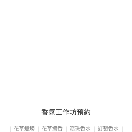
而融化的過程，都與我插畫作品中的扭曲變形、無聲但強烈的感
燥的
覺相契合。這次我挑選了兩款插畫進行實體化，它們分別是我個
三角錐
人非常喜愛的月亮系列中的彎月以及較早期的雙頭
的藥草
（digduo）。 （上圖）dig a hole此次選擇嘗試實體化的插畫
好大
作品。（左：digduo 右：彎月） 起初，我想製作一個大型的蠟
燃火
燭，可以壁掛，甚至想像燃燒後滴下的蠟油可以被回收，用來灌
由於
注新的小蠟燭。因此，我帶著製作過程中的大大小小3D列印出
要更謹
來的模型到eyecandle辦公室，與凱文討論。有趣的是，最終選
品上
擇的這兩款蠟燭的原型實際上是由3D列印的分件組合而成，月
稻草
亮是原本模型的三個分件之一，而digduo則是由四個分件組
路，
成。 （上圖）取插畫的其中一部分製作成蠟燭，就像雕塑一
夜晚
樣。（左：digduo 右：彎月） 與畫圖不同，蠟燭系列的確定過
窯進
程中，需要考慮加工方式、可行性，並在與他人討論的過程中反
聲，喝著
覆調整各項細節。 eyecandle：說到 dig a hole 強烈的插畫風
格，你會如何向未接觸過你創作的人形容自己以及你的作品？
香氛工作坊預約
dig a hole：畫圖的靈感主要來自於自身的情感和情緒，透過上
色的過程試圖將內心難以言喻的感受映照在畫布上。我希望能夠
❘ 花草蠟燭 ❘ 花草擴香 ❘ 滾珠香水 ❘ 訂製香水 ❘
表達純粹的情感，因此畫作中呈現的五官常呈現略微扭曲、抽象