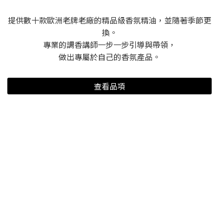
的狀態；而在選色方面，則是純粹依循當下所感受的情緒（我希
提供數十款歐洲老牌老廠的精品級香氛精油，並隨著季節更
望我的創作是超越性別、能夠跨越各種族群的）。 畫圖的過程
換。
極具自我情感，畫作呈現真實且直接（就像照妖鏡一樣），讓我
專業的調香講師一步一步引導與帶領，
得以傳達出我原先未察覺到的情緒。同時，透過觀者的回饋，我
做出專屬於自己的香氛產品。
尋求二次審視，進一步地認識自我。 這幾年我開始喜歡做書。
製作書籍的心情更像是熱衷地想要與讀者分享我所喜愛的事物。
我期待每一年都能夠找到新的、有趣的事物，並且能夠花上一到
查看品項
三個月的時間來深入研究我所熱愛的主題。 eyecandle：這次合
作探討著藝術的商品性，想瞭解你對於藝術作品商業化的看法？
dig a hole：藝術商業化是一個複雜的課題，牽涉到藝術家、市
場、觀眾等眾多利益關係者的利益和價值觀。我個人認為在追求
商業成功的同時，也要保持藝術創作的純粹性，避免因迎合市場
口味而犧牲作品原本的意境和風格，避免創作受到過多的商業利
益干擾。 這次的合作為我提供了一個全新的平台和專業技術，
使得商品得以保持原作的創作風格，同時也為作品帶來了嶄新的
視覺體驗，這樣的合作過程讓我對成品充滿了期待。 （上圖）
我們帶著成品拜訪Lulu的工作室，一邊聊聊這次的創作，Lulu一