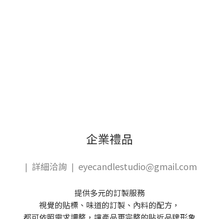
邊幫每張保卡簽上名字及編號。 eyecandle x dig a hole 聯名藝
術蠟燭禮盒 1/31 中午12:00發售 兩款各限量50組，每組皆有編
號 內附故事小冊、保卡，由插畫家 dig a hole 親簽 粉橘色：
(1+1/4) digduo（小款蠟燭+擴香石） 深綠色：Crescent
BB（大款蠟燭）
企業禮品
❘ 詳細洽詢 ❘ eyecandlestudio@gmail.com
提供多元的訂製服務
視覺的貼標、味道的訂製、內料的配方，
都可依照需求調整，讓產品更完整的貼近品牌形象