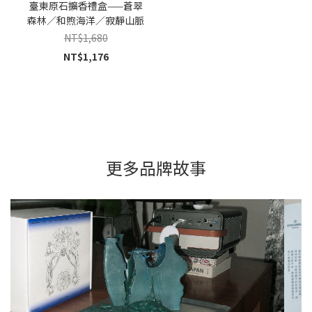
臺東原石擴香禮盒——蒼翠
森林／和煦海洋／寂靜山脈
NT$1,680
NT$1,176
更多品牌故事