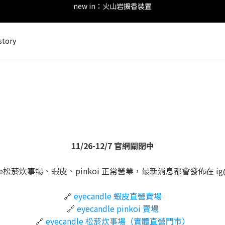
new in：火山岩擴香裝置
後留下評價，可以獲得會員點數&購物金！     點擊 會員服務 頁面了解
story
會員登錄享有$50元購物金與免運優惠 ＊           點擊 會員服務 頁面了解
new in：火山岩擴香裝置
11/26-12/7 官網關閉中
dle松菸炊事場、蝦皮、pinkoi 正常營業，最新消息都會發佈在 ig@e
🔗
eyecandle 蝦皮直營賣場
🔗
eyecandle pinkoi 賣場
🔗
eyecandle 松菸炊事場（實體直營門市）