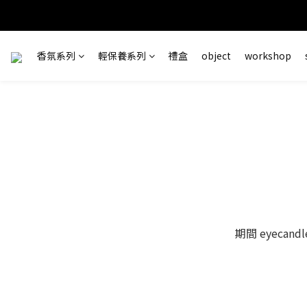
訂單完成
香氛系列
輕保養系列
禮盒
object
workshop
＊ 新舊
期間 eyecan