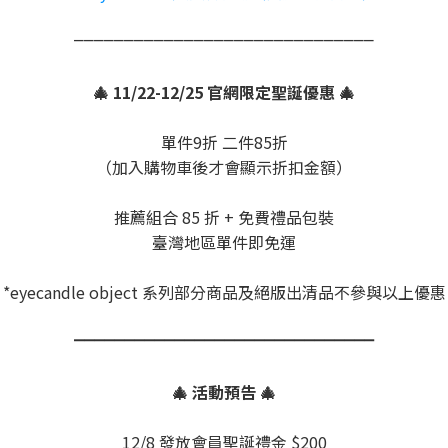
⎻⎻⎻⎻⎻⎻⎻⎻⎻⎻⎻⎻⎻⎻⎻⎻⎻⎻⎻⎻⎻⎻⎻⎻⎻⎻⎻⎻⎻⎻
🎄 11/22-12/25 官網限定聖誕優惠 🎄
單件9折 二件85折
（加入購物車後才會顯示折扣金額）
推薦組合 85 折 + 免費禮品包裝
臺灣地區單件即免運
*eyecandle object 系列部分商品及絕版出清品不參與以上優惠
⎻⎻⎻⎻⎻⎻⎻⎻⎻⎻⎻⎻⎻⎻⎻⎻⎻⎻⎻⎻⎻⎻⎻⎻⎻⎻⎻⎻⎻⎻
🎄 活動預告 🎄
12/8 發放會員聖誕禮金 $200