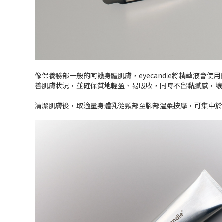
像保養臉部一般的呵護身體肌膚，eyecandle將精華液
善肌膚狀況，並確保質地輕盈、易吸收，同時不留黏膩感，讓
清潔肌膚後，取適量身體乳從頸部至腳部溫柔按摩，可集中於