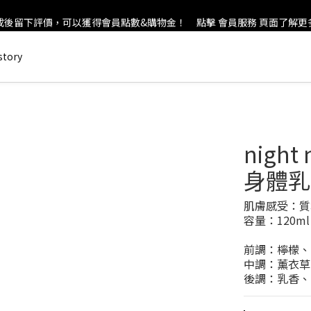
後留下評價，可以獲得會員點數&購物金！     點擊 會員服務 頁面了解
new in：火山岩擴香裝置
會員登錄享有$50元購物金與免運優惠 ＊           點擊 會員服務 頁面了解
story
new in：火山岩擴香裝置
nigh
身體乳
肌膚感受：質
容量：120ml
前調：檸檬、
中調：薰衣草
後調：乳香、