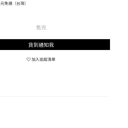
0元免運（台灣）
售完
貨到通知我
加入追蹤清單