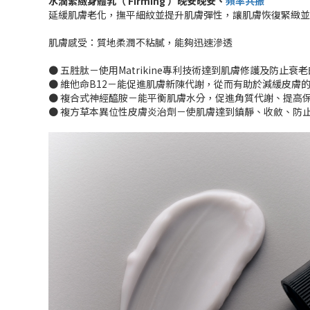
水潤緊緻身體乳（ Firming ）
晚安晚安、
頻率共振
延緩肌膚老化，撫平細紋並提升肌膚彈性，讓肌膚恢復緊緻並
肌膚感受：質地柔潤不粘膩，能夠迅速滲透
● 五胜肽－使用Matrikine專利技術達到肌膚修護及防止
● 維他命B12－能促進肌膚新陳代謝，從而有助於減緩皮膚
● 複合式神經醯胺－能平衡肌膚水分，促進角質代謝、提高
● 複方草本異位性皮膚炎治劑－使肌膚達到鎮靜、收斂、防