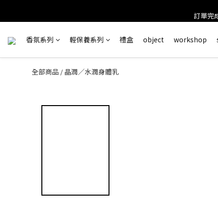
訂單完成
＊ 新舊
香氛系列
輕保養系列
禮盒
object
workshop
全部商品
晶潤／水潤身體乳
/