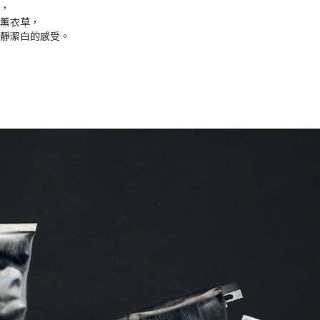
，
薰衣草，
靜潔白的感受。