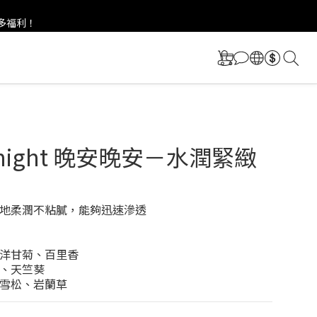
更多福利！
更多福利！
t night 晚安晚安－水潤緊緻
地柔潤不粘膩，能夠迅速滲透
洋甘菊、百里香
、天竺葵
雪松、岩蘭草