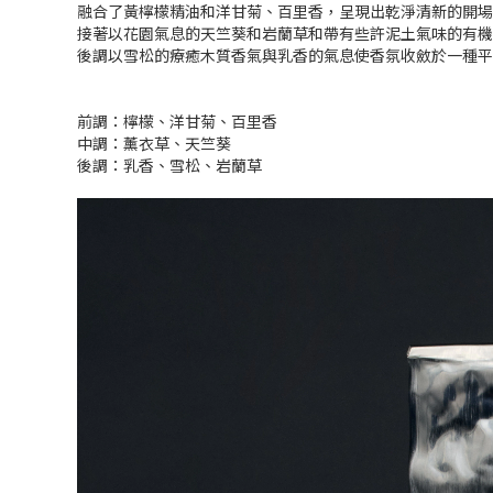
融合了黃檸檬精油和洋甘菊、百里香，呈現出乾淨清新的開場
接著以花園氣息的天竺葵和岩蘭草和帶有些許泥土氣味的有機
後調以雪松的療癒木質香氣與乳香的氣息使香氛收斂於一種平
前調：檸檬、洋甘菊、百里香
中調：薰衣草、天竺葵
後調：乳香、雪松、岩蘭草