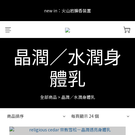
new in：火山岩擴香裝置
new in：火山岩擴香裝置
訂單完成後留下評價，可以獲得會員點數&購物金！     點擊 會員服
務 頁面了解更多福利！
晶潤／水潤身
＊ 新舊會員登錄享有$50元購物金與免運優惠 ＊           點擊 會員服
務 頁面了解更多福利！
體乳
new in：火山岩擴香裝置
全部商品
>
晶潤／水潤身體乳
商品排序
每頁顯示 24 個