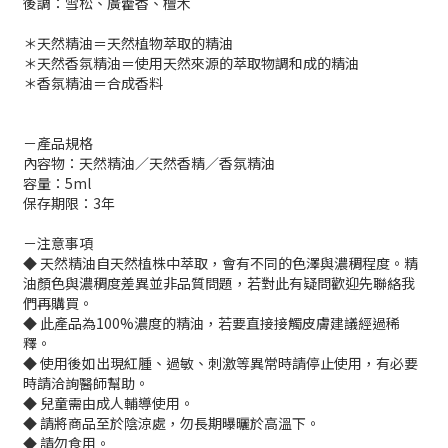
後調：雪松、廣藿香、檀木
＊天然精油＝天然植物萃取的精油
＊天然香氛精油＝使用天然來源的萃取物調和成的精油
＊香氛精油＝合成香料
－產品規格
內容物：天然精油／天然香精／香氛精油
容量：5ml
保存期限：3年
－注意事項
◆ 天然精油自天然植株中萃取，會有不同的色澤與濃稠程度。精
油顏色與濃稠度差異並非品質問題，若對此有疑問歡迎先聯絡我
們再購買。
◆ 此產品為100%濃度的精油，若要直接接觸皮膚建議經過稀
釋。
◆ 使用後如出現紅腫、過敏、刺激等異常時請停止使用，有必要
時請洽詢醫師幫助。
◆ 兒童需由成人輔導使用。
◆ 請將商品至於陰涼處，勿長期曝曬於高溫下。
◆ 請勿食用。