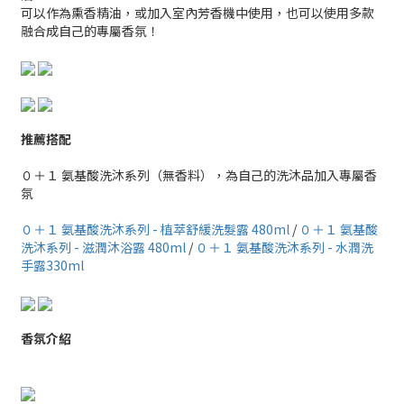
可以作為熏香精油，或加入室內芳香機中使用，也可以使用多款
融合成自己的專屬香氛！
推薦搭配
０＋１ 氨基酸洗沐系列（無香料），為自己的洗沐品加入專屬香
氛
０＋１ 氨基酸洗沐系列 - 植萃舒緩洗髮露 480ml
/
０＋１ 氨基酸
洗沐系列 - 滋潤沐浴露 480ml
/
０＋１ 氨基酸洗沐系列 - 水潤洗
手露330ml
香氛介紹