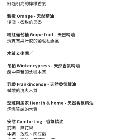
舒適明亮的檸檬香氣
甜橙 Orange
- 天然精油
溫潤、香甜的果香
粉紅葡萄柚 Grape fruit
- 天然精油
清爽有果汁感的葡萄柚香氣
木質＆後調
／
冬柏 Winter cypress
- 天然香氛精油
酸中帶苦的沈穩木質
乳香
Frankincense
- 天然香氛精油
微酸的清爽木質
壁爐與居家 Hearth & home
- 天然香氛精油
煙燻質感的木質
安慰 Comforting
- 香氛精油
前調：無花果
中調：玫瑰、肉豆蔻