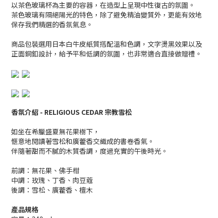
以茶色玻璃杯為主要的容器，在造型上呈現中性復古的氛圍。
茶色玻璃有隔絕陽光的特色，除了避免精油變質外，更能有效地
保存我們精選的香氛氣息。
商品包裝選用日本白牛皮紙質搭配溫和色調，文字燙黑效果以及
正面銅釦設計，給予平和低調的氛圍，也非常適合直接做贈禮。
香氛介紹 -
RELIGIOUS CEDAR 宗教雪松
如坐在希臘盛夏無花果樹下，
愜意地閱讀著雪松和廣藿香交織成的書卷香氣。
伴隨著甜而不膩的木質香調，度過充實的午後時光。
前調：無花果、佛手柑
中調：玫瑰、丁香、肉豆蔻
後調：雪松、廣藿香、檀木
產品規格