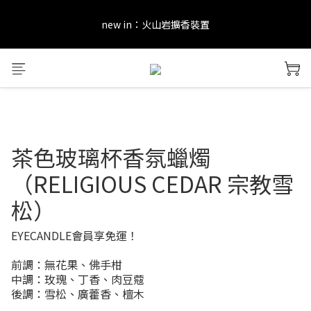
new in：火山岩擴香裝置
new in：火山岩擴香裝置
訂單完成後留下評價，可以獲得會員點數&購物金！     點擊 會員服
務 頁面了解更多福利！
＊ 新舊會員登錄享有$50元購物金與免運優惠 ＊           點擊 會員服
務 頁面了解更多福利！
茶色玻璃杯香氛蠟燭
new in：火山岩擴香裝置
（RELIGIOUS CEDAR 宗教雪
松）
EYECANDLE會員享免運！
前調：無花果、佛手柑
中調：玫瑰、丁香、肉豆蔻
後調：雪松、廣藿香、檀木