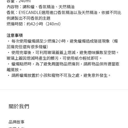
240ml
容量：
內容物：調和蠟、香氛精油、天然精油
香氣：EYECANDLE選用進口香氛精油以及天然精油，依據不同比
例調製出不同香氛的主題
燃燒時間：約42小時（240ml）
注意事項
・ 每次使用蠟燭請至少燃燒2小時，避免蠟燭造成隧道現象（燭
蕊燒完但還有很多殘蠟）
・ 使用完畢後，可利用玻璃蓋蓋上熄滅，避免煙味擴散至空間。
玻璃上蓋因熄滅時產生的髒污，可使用紙巾輕拭即可。
・ 蠟燭點燃時，為了避免周圍物品燃燒到，請將物品保持適當距
離擺放。
・ 請將蠟燭放置於小孩和寵物不可及之處，避免意外發生。
關於我們
品牌故事