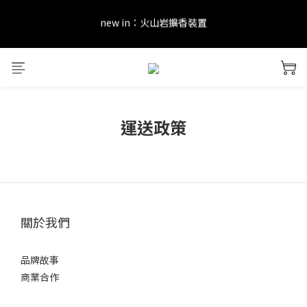
new in：火山岩擴香裝置
new in：火山岩擴香裝置
訂單完成後留下評價，可以獲得會員點數&購物金！     點擊 會員服
務 頁面了解更多福利！
＊ 新舊會員登錄享有$50元購物金與免運優惠 ＊           點擊 會員服
運送政策
務 頁面了解更多福利！
new in：火山岩擴香裝置
關於我們
品牌故事
商業合作