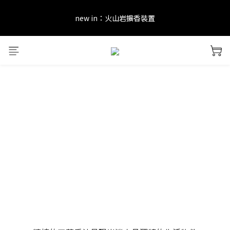
new in：火山岩擴香裝置
new in：火山岩擴香裝置
訂單完成後留下評價，可以獲得會員點數&購物金！     點擊 會員服
務 頁面了解更多福利！
＊ 新舊會員登錄享有$50元購物金與免運優惠 ＊           點擊 會員服
務 頁面了解更多福利！
new in：火山岩擴香裝置