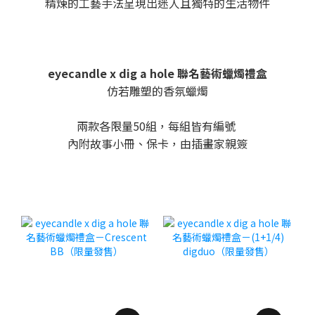
精煉的工藝手法呈現出迷人且獨特的生活物件
eyecandle x dig a hole 聯名藝術蠟燭禮盒
仿若雕塑的香氛蠟燭
兩款各限量50組，每組皆有編號
內附故事小冊、保卡，由插畫家親簽