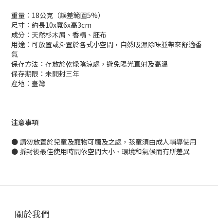
重量：18公克（誤差範圍5%）
尺寸：約長10x寬6x高3cm
成分：天然杉木屑、香精、胚布
用途：可放置或掛置於各式小空間，自然吸濕除味並帶來舒適香
氣
保存方法：存放於乾燥陰涼處，避免陽光直射及高溫
保存期限：未開封三年
產地：臺灣
注意事項
● 請勿放置於兒童及寵物可觸及之處，孩童須由成人輔導使用
● 拆封後最佳使用時間依空間大小、環境和氣候而有所差異
關於我們