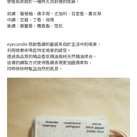
使香氣收斂於一種持久而舒適的尾韻。
前調：葡萄柚、佛手柑、尤加利、百里香、薰衣草
中調：豆蔻、丁香、玫瑰
後調：廣藿香、欖香脂、雪松
eyecandle 原創香調的靈感來自於生活中的場景，
利用嗅覺來喚起特定場景的感受。
透過高品質的精品香氛精油與純天然精油揉合，
這樣的調製方式使得香調表現更加圓潤柔和，
同時保持時髦且自然的氣息。