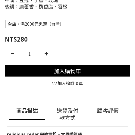
中調：豆蔻、丁香、玫瑰
後調：廣藿香、欖香脂、雪松
全店，滿2000元免運（台灣）
NT$280
加入購物車
加入追蹤清單
商品描述
送貨及付
顧客評價
款方式
religious cedar 宗教雪松 – 木屑香氛袋