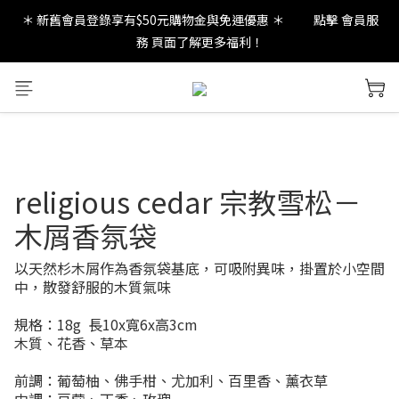
＊ 新舊會員登錄享有$50元購物金與免運優惠 ＊           點擊 會員服
new in：火山岩擴香裝置
務 頁面了解更多福利！
new in：火山岩擴香裝置
religious cedar 宗教雪松－
木屑香氛袋
以天然杉木屑作為香氛袋基底，可吸附異味，掛置於小空間
中，散發舒服的木質氣味
規格：18g  長10x寬6x高3cm 
木質、花香、草本
前調：葡萄柚、佛手柑、尤加利、百里香、薰衣草