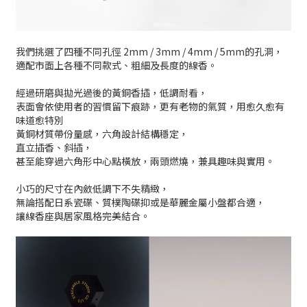
我們挑選了四種不同孔徑 2mm / 3mm / 4mm / 5mm的孔洞，
適配市面上各種不同款式、粗細及長度的線香。
經過研磨與拋光過後的黃銅香插，低調耐看，
表面會依使用者的習慣留下痕跡，更有老物的氣質，用愈久愈有
味道愈特別
黃銅材質帶份量感，六角設計結構穩定，
直立插香、斜插，
甚至能穿過六角形中心點橫放，兩頭燃燒，兼具趣味與實用。
小巧的尺寸在內斂低調下不失精緻，
無論搭配日系瓷碟、質樸陶碟抑或是華麗金屬小盤都合適，
讓線香座與居家風格完美結合。