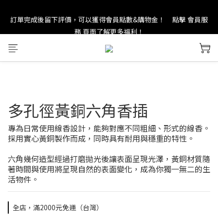
訂單完成後留下評價，可以獲得會員點數&購物金！     點擊 會員服
new in：火山岩擴香裝置
務 頁面了解更多福利！
＊ 新舊會員登錄享有$50元購物金與免運優惠 ＊           點擊 會員服
務 頁面了解更多福利！
new in：火山岩擴香裝置
多孔徑黃銅六角香插
專為日常使用線香設計，能夠對應不同粗細、形式的線香。
採用實心黃銅製作而成，同時具有耐用與穩重的特性。
六角幾何造型經過打磨拋光後讓表面呈現光澤，黃銅材質隨
著時間與使用將呈現自然的表面變化，成為你獨一無二的生
活物件。
全店，滿2000元免運（台灣）