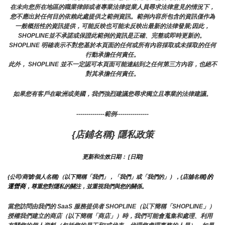
在未向您所在地區的職業律師或者專業法律從業人員尋求法律意見的情況下，
您不應出於任何目的依賴此處提供之範例資訊。範例內容所包含的資訊僅作為
一般概括性的資訊提供，可能反映也可能未反映出最新的法律發展;因此，
SHOPLINE並不承諾或保證此範例的資訊是正確、完整或即時更新的。 
SHOPLINE 明確表示不對您基於本頁面的任何或所有內容採取或未採取的任何
行動承擔任何責任。
此外， SHOPLINE 並不一定認可本頁面可能連結到之任何第三方內容，也絕不
對其承擔任何責任。
如果您有客戶在歐洲或美國，我們強烈建議您尋求獨立且專業的法律建議。
--------------範例----------------
{店鋪名稱} 隱私政策
更新和生效日期： [日期]
}的
{公司/商號/個人名稱}（以下簡稱「我們」，「我們」或「我們的」），{店舖名稱
運營商
，尊重您對隱私的關注，並重視我們與您的關係。 
當您訪問由我們的 SaaS 服務提供者 SHOPLINE（以下簡稱「SHOPLINE」）
授權我們建立的商店（以下簡稱「商店」）時，我們可能會蒐集和處理、利用