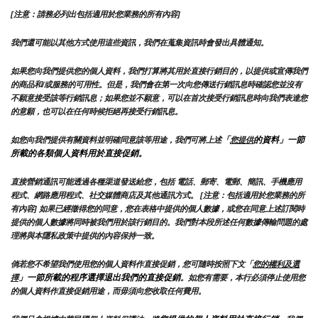
[注意：請務必列出包括適用於您業務的所有內容]
我們還可能以其他方式使用這些資訊，我們在蒐集資訊時會發出具體通知。
如果您向我們提供您的個人資料，我們打算將其用於直接行銷目的，以提供或宣傳我們
的商品和/或服務的可用性。但是，我們會在第一次向您傳送行銷訊息時確認您並沒有
不願意接受該等行銷訊息；如果您並不願意，可以在首次接受行銷訊息時向我們表達您
的意願，也可以在任何時候拒絕再接受行銷訊息。
「
的資料」一節
如您向我們提供有關資料並明確同意該等用途，我們可將上述
您提供
所載的各類個人資料用於直接促銷。
直接營銷通訊可能透過各種渠道發送給您，包括 電話、郵寄、電郵、簡訊、手機應用
程式、網路應用程式、社交媒體商店及其他通訊方式。 [注意：包括適用於您業務的所
有內容] 如果已經徵得您的同意，您在表格中提供的個人數據，或您在同意上述訂閱時
提供的個人數據將同時被我們用於該行銷目的。我們對本段所述任何數據傳輸問題的處
理將與本隱私政策中提供的內容保持一致。
倘若您不希望我們使用您的個人資料作直接促銷，您可隨時按照下文「
您的權利及選
」一節所載的程序選擇退出我們的直接促銷
擇
。如您有需要，本行必須停止使用您
的個人資料作直接促銷用途，而毋須向您收取任何費用。