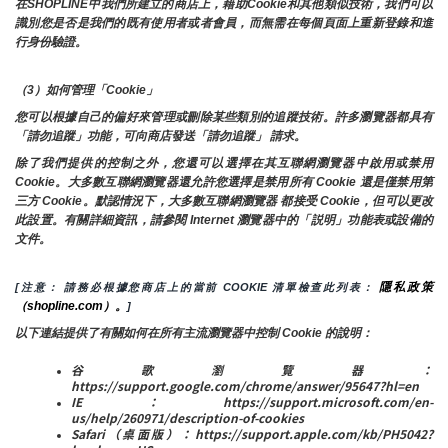
在SHOPLINE中我們所建立的商店上，藉助Cookie和其他類似技術，我們可以
識別您是否是我們的既有使用者或者會員，而無需在每個頁面上重新登錄和進
行身份驗證。
（3）如何管理「Cookie」
您可以根據自己的偏好來管理或刪除某些類別的追蹤技術。許多瀏覽器都具有
「請勿追蹤」功能，可向商店發送「請勿追蹤」 請求。
除了我們提供的控制之外，您還可以選擇在其互聯網瀏覽器中啟用或禁用
Cookie。大多數互聯網瀏覽器還允許您選擇是禁用所有 Cookie 還是僅禁用第
三方 Cookie。默認情況下，大多數互聯網瀏覽器 都接受 Cookie，但可以更改
此設置。有關詳細資訊，請參閱 Internet 瀏覽器中的「説明」功能表或設備的
文件。
隱私政策
[注意： 請務必根據您商店上的當前 COOKIE 清單檢查此列表： 
（shopline.com）。
]
以下連結提供了有關如何在所有主流瀏覽器中控制 Cookie 的說明：
谷歌瀏覽器：
https://support.google.com/chrome/answer/95647?hl=en
IE：https://support.microsoft.com/en-
us/help/260971/description-of-cookies
Safari（桌面版）：https://support.apple.com/kb/PH5042?