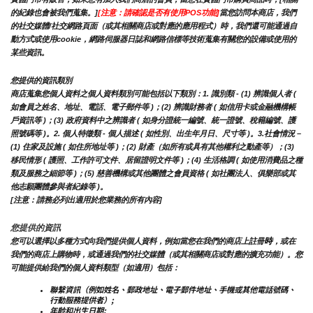
的紀錄也會被我們蒐集。]
[注意：請確認是否有使用POS功能]
當您訪問本商店，我們
的社交媒體/社交網路頁面（或其相關商店或對應的應用程式）時，我們還可能通過自
動方式或使用cookie，網路伺服器日誌和網路信標等技術蒐集有關您的設備或使用的
某些資訊。
您提供的資訊類別
商店蒐集您個人資料之個人資料類別可能包括以下類別：1. 識別類 - (1) 辨識個人者 ( 
如會員之姓名、地址、電話、電子郵件等 )；(2) 辨識財務者 ( 如信用卡或金融機構帳
戶資訊等 )；(3) 政府資料中之辨識者 ( 如身分證統一編號、統一證號、稅籍編號、護
照號碼等 )。2. 個人特徵類 - 個人描述 ( 如性別、出生年月日、尺寸等 )。3.社會情況 – 
(1) 住家及設施 ( 如住所地址等 )；(2) 財產（如所有或具有其他權利之動產等）；(3) 
移民情形 ( 護照、工作許可文件、居留證明文件等 )；(4) 生活格調 ( 如使用消費品之種
類及服務之細節等 )；(5) 慈善機構或其他團體之會員資格 ( 如社團法人、俱樂部或其
他志願團體參與者紀錄等 )。
[注意：請務必列出適用於您業務的所有內容]
您提供的資訊
時
您可以選擇以多種方式向我們提供個人資料，例如當您在我們的商店上註冊
，或在
我們的商店上購物時，或通過我們的社交媒體（或其相關商店或對應的擴充功能）。您
可能提供給我們的個人資料類型（如適用）包括：
聯繫資訊（例如姓名、郵政地址、電子郵件地址、手機或其他電話號碼、
行動服務提供者）;
年齡和出生日期;