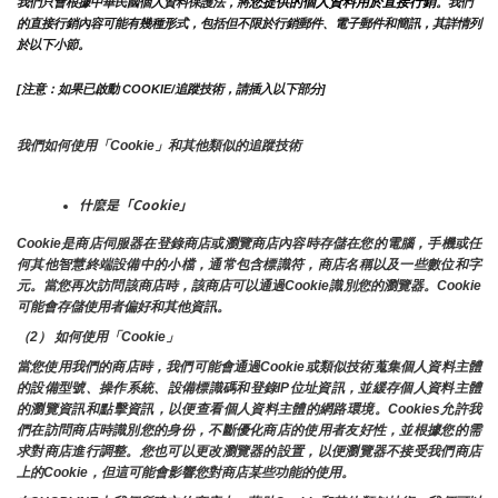
您提供的個人資料用於直接行銷
我們只會根據中華民國個人資料保護法，將
。我們
的直接行銷內容可能有幾種形式，包括但不限於行銷郵件、電子郵件和簡訊，其詳情列
於以下小節。
[注意：如果已啟動 COOKIE/追蹤技術，請插入以下部分]
我們如何使用「Cookie」和其他類似的追蹤技術
什麼是「Cookie」
Cookie是商店伺服器在登錄商店或瀏覽商店內容時存儲在您的電腦，手機或任
何其他智慧終端設備中的小檔，通常包含標識符，商店名稱以及一些數位和字
元。當您再次訪問該商店時，該商店可以通過Cookie識別您的瀏覽器。Cookie 
可能會存儲使用者偏好和其他資訊。
（2） 如何使用「Cookie」
當您使用我們的商店時，我們可能會通過Cookie或類似技術蒐集個人資料主體
的設備型號、操作系統、設備標識碼和登錄IP位址資訊，並緩存個人資料主體
的瀏覽資訊和點擊資訊，以便查看個人資料主體的網路環境。Cookies允許我
們在訪問商店時識別您的身份，不斷優化商店的使用者友好性，並根據您的需
求對商店進行調整。您也可以更改瀏覽器的設置，以便瀏覽器不接受我們商店
上的Cookie，但這可能會影響您對商店某些功能的使用。