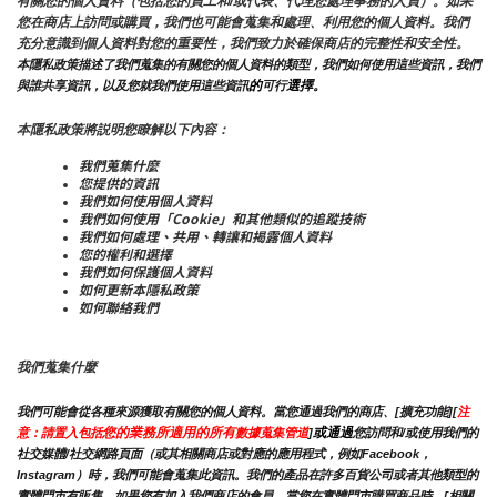
有關您的個人資料（包括您的員工和/或代表、代理您處理事務的人員）。如果
您在商店上訪問或購買，我們也可能會蒐集和處理、利用您的個人資料。我們
充分意識到個人資料對您的重要性，我們致力於確保商店的完整性和安全性。
本隱私政策描述了我們蒐集的有關您的個人資料的類型，我們如何使用這些資訊，我們
的
選擇。
與誰共享資訊，以及您就我們使用這些資訊
可行
本隱私政策將説明您瞭解以下內容：
我們蒐集什麼
您提供的資訊
我們如何使用個人資料
我們如何使用「Cookie」和其他類似的追蹤技術
我們如何處理、共用、轉讓和揭露個人資料
您的權利和選擇
我們如何保護個人資料
如何更新本隱私政策
如何聯絡我們
我們蒐集什麼
我們可能會從各種來源獲取有關您的個人資料。當您通過我們的商店、[擴充功能][
注
您的業務所適用的所有
或通過
意：請置入包括
數據蒐集管道
]
您訪問和/或使用我們的
社交媒體/社交網路頁面（或其相關商店或對應的應用程式，例如Facebook，
Instagram）時，我們可能會蒐集此資訊。我們的產品在許多百貨公司或者其他類型的
實體門市有販售，如果您有加入我們商店的會員，當您在實體門市購買商品時，[相關