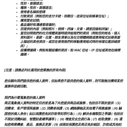
性別，首選語言;
種族，性別，首選語言;
使用者名稱和密碼
付款資訊（例如您的支付卡號、到期日、送貨位址和帳單位址）;
購買歷史記錄;
產品偏好和溝通管道偏好;
您提供的內容（例如照片、視頻、評論、文章、調查回復和評論）;
當您訪問我們的社交媒體頁面時提供給我們的資訊（例如您的姓名、個人
資料圖片、喜歡、位置、朋友清單以及社交媒體網路或應用程式註冊頁面
上描述的其他資訊，或您在使用我們的移動應用程式時的地理位置詳細資
訊）;
設備標識碼，例如有關設備的資訊，如 MAC 位址、IP 位址或其他在線標
識碼。
[注意：請務必列出適用於您業務的所有內容]
您自願向我們提供您的個人資料，但如果您不提供您的個人資料，則可能無法獲得某些
服務和促銷活動。
我們為什麼蒐集您的個人資料
商店蒐集個人資料的特定目的皆是為了向您提供商品或服務，包括但不限於提供：(1) 
消費者、客戶管理與服務；(2) 消費者保護；(3) 網路購物及其他電子商務服務；(4) 驗
證您的個人身份 ( 如以保護您免於詐欺等犯罪行為 )；(5) 解決各種類型之爭議 ( 包括但
不限於消費糾紛、智慧財產權爭議等 )； (6) 增進安全交易行為；(7) 收取債務； (8) 通
知您商業機會、產品、服務及更新；(9) 偵測並保護您及商店免於錯誤、詐欺或其他犯