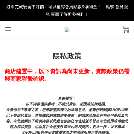
務 頁面了解更多福利！
new in：火山岩擴香裝置
＊ 新舊會員登錄享有$50元購物金與免運優惠 ＊           點擊 會員服
務 頁面了解更多福利！
new in：火山岩擴香裝置
隱私政策
商店建置中，以下資訊為尚未更新，實際政策仍需
與商家聯繫確認。
免責聲明： 
以下內容僅供參考，不構成廣告、招攬或法律建議。
在發佈如下政策之前，您應該諮詢獨立的法律意見。您應仔細閱讀SHOPLINE
以下提供的資訊，並根據您的實際需要修改，刪除或添加所有和任何條款及內
容。令您接觸以下範例內容或此處包含的任何連結並非旨在令您使用或傳輸此
類內容和資訊，也非旨在令您接收這些內容和資訊，更近一步，並不構成
SHOPLINE與使用者或瀏覽器
之
間法律服務之委任關係。