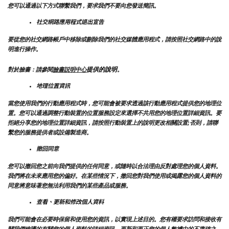
您可以通過以下方式聯繫我們，要求我們不要向您發送簡訊。
社交網路應用程式退出宣告
要從您的社交網路帳戶中移除或刪除我們的社交媒體應用程式，請按照社交網路中的說
明進行操作。
提供的說明
對於臉書：請參閱
臉書説明中心
。
地理位置資訊
當您使用我們的行動應用程式時，您可能會被要求透過該行動應用程式提供您的地理位
置。您可以通過調整行動裝置的位置服務設定來選擇不共用您的地理位置詳細資訊。要
拒絕分享您的地理位置詳細資訊，請按照行動裝置上的說明更改相關設置;否則，請聯
繫您的服務提供者或設備製造商。
撤回同意
您可以撤回您之前向我們提供的任何同意，或隨時以合法理由反對處理您的個人資料。
我們將在未來應用您的偏好。在某些情況下，撤回您對我們使用或揭露您的個人資料的
同意將意味著您無法利用我們的某些產品或服務。
查看、更新和修改個人資料
我們可能會在必要時保留和使用您的資訊，以實現上述目的。您有權要求訪問和接收有
關我們維護的有關您的個人資料的詳細資訊，更新和更正您的個人數據中的不準確之