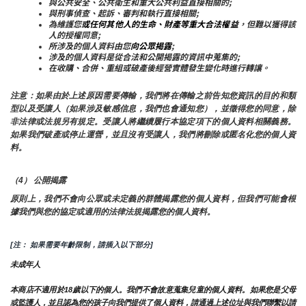
與公共安全、公共衛生和重大公共利益直接相關的;
與刑事偵查、起訴、審判和執行直接相關;
為維護您
或任何其他人的生命、財產等重大合法權益
，但難以獲得該
人的授權同意;
所涉及的個人資料由您
向公眾揭露
;
涉及的個人資料是從合法和公開揭露的資訊中蒐集的;
在收購、合併、重組或破產後經營實體發生變化時進行轉讓。
注意：如果由於上述原因需要傳輸，我們將在傳輸之前告知您資訊的目的和類
型以及受讓人（如果涉及敏感信息，我們也會通知您），並徵得您的同意，除
非法律或法規另有規定。受讓人將繼續履行本協定項下的個人資料相關義務。
如果我們破產或停止運營，並且沒有受讓人，我們將刪除或匿名化您的個人資
料。
（4） 公開揭露
原則上，我們不會向公眾或未定義的群體揭露您的個人資料，但我們可能會根
據我們與您的協定或適用的法律法規揭露您的個人資料。
[注： 如果需要年齡限制，請插入以下部分]
未成年人
本商店不適用於18歲以下的個人。我們不會故意蒐集兒童的個人資料。如果您是父母
或監護人，並且認為您的孩子向我們提供了個人資料，請通過上述位址與我們聯繫以請