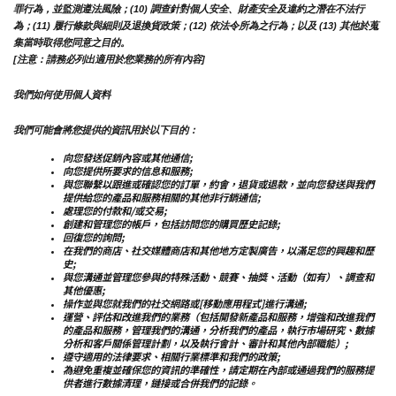
罪行為，並監測遵法風險；(10) 調查針對個人安全、財產安全及違約之潛在不法行
為；(11) 履行條款與細則及退換貨政策；(12) 依法令所為之行為；以及 (13) 其他於蒐
集當時取得您同意之目的。
[注意：請務必列出適用於您業務的所有內容]
我們如何使用個人資料
我們可能會將您提供的資訊用於以下目的：
向您發送促銷內容或其他通信;
向您提供所要求的信息和服務;
與您聯繫以跟進或確認您的訂單，約會，退貨或退款，並向您發送與我們
提供給您的產品和服務相關的其他非行銷通信;
處理您的付款和/或交易;
創建和管理您的帳戶，包括訪問您的購買歷史記錄;
回復您的詢問;
在我們的商店、社交媒體商店和其他地方定製廣告，以滿足您的興趣和歷
史;
與您溝通並管理您參與的特殊活動、競賽、抽獎、活動（如有）、調查和
其他優惠;
操作並與您就我們的社交網路或[移動應用程式]進行溝通;
運營、評估和改進我們的業務（包括開發新產品和服務，增強和改進我們
的產品和服務，管理我們的溝通，分析我們的產品，執行市場研究、數據
分析和客戶關係管理計劃，以及執行會計、審計和其他內部職能）;
遵守適用的法律要求、相關行業標準和我們的政策;
為避免重複並確保您的資訊的準確性，請定期在內部或通過我們的服務提
供者進行數據清理，鏈接或合併我們的記錄。