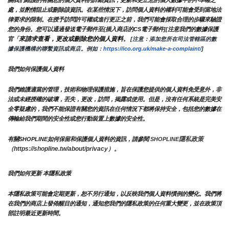
處，並酌情阻止或刪除該資訊。在某些情況下，訪問個人資料的權利可能會受到當地法
律要求的限制。在授予訪問許可權或進行更正之前，我們可能會採取合理的步驟來驗證
您的身份。您可以通過發送電子郵件至{插入商店的CS電子郵件][注意我們的數據保護
來請求查看，更改或刪除您的個人資料
官「
。
 [注意：添加您所在司法管轄區的數
據保護機構的聯繫資訊或商店。例如：
https://ico.org.uk/make-a-complaint/
]
我們如何保護個人資料
我們維護適當的管理，技術和物理保護措施，旨在保護您提供的個人資料免受意外，非
法或未經授權的破壞，丟失，更改，訪問，揭露或使用。但是，沒有任何系統是完美安
全零疑慮的，我們不能保證有關您的資訊在任何情況下都將保持安全，包括您的數據在
傳輸給我們期間的安全性或您行動裝置上數據的安全性。
隱私政策 
有關SHOPLINE如何保留和保護個人資料的資訊，請參閱 
SHOPLINE
（https://shopline.tw/about/privacy）。 
我們如何更新 本隱私政策 
本隱私政策可能會定期更新，恕不另行通知，以反映我們個人資料慣例的變化。我們將
在我們的商店上發佈醒目的通知，通知您我們的隱私政策的任何重大變更，並在政策頂
部註明最近更新時間。