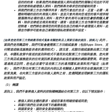
目的的約束。如果我們共用敏感個人資料或我們的關聯公司出於不同
目的使用和處理個人資料，我們將再次尋求您的授權和同意。
與我們的第三方合作夥伴共享：我們只會出於合法、正當、必要、具
體和明確的目的共用個人資料，並且只會共用向您或您的客戶提供相
關服務所必需的個人資料。我們不會共用可以識別您
身份的個人資
料
，除非法律或法規另有規定。通常，這些第三方合作夥伴也是數據
控制者，他們將在徵得您的同意后在自己的帳戶中處理個人資料。此
類合作夥伴可能有自己單獨的隱私政策和用戶協定。
 此外，
[如果您使用第三方营銷應用程式蒐集有關您商店上買家活動的資訊，請插入]
當我們使用
商店
時
，
我們可能會
使用
第三方功能或服務（包括Apps Store、支
付閘道或物流服務提供者的應用程式）。請注意，此類功能或服務由第三方提
供。本隱私政策中描述的規則和程式不適用於此類第三方功能和服務。您向第
三方商店或服務提供的任何資訊將直接提供給這些服務的網路運營商。即使您
通過商店訪問，您也必須遵守這些第三方的適用隱私政策和用戶協定（如果
有）。我們不對任何第三方商店的內容以及有關個人資料和安全措施的第三方
政策負責。在向第三方提供任何個人資料之前，您應閱讀並理解第三方的隱私
政策和用戶協定。
（3） 轉讓
原則上，我們不會將個人資料的控制權轉讓給任何第三方，但以下情況除外：
應個人資料主體的要求，或經您事先明確授權或同意;
與履行我們在法律法規下的義務有關;
與國家安全、國防安全直接相關的;