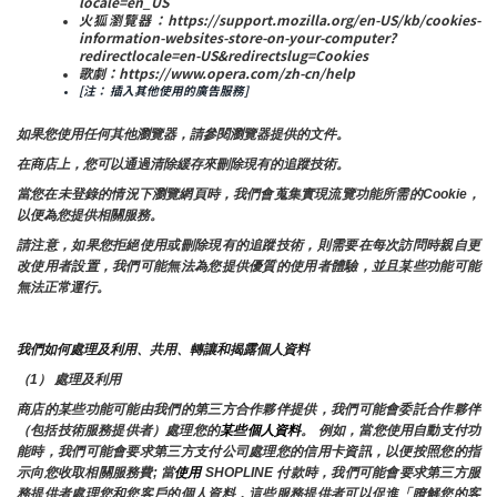
locale=en_US
火狐瀏覽器：https://support.mozilla.org/en-US/kb/cookies-
information-websites-store-on-your-computer?
redirectlocale=en-US&redirectslug=Cookies
歌劇：https://www.opera.com/zh-cn/help
[注： 插入其他使用的廣告服務]
如果您使用任何其他瀏覽器，請參閱瀏覽器提供的文件。
在商店上，您可以通過清除緩存來刪除現有的追蹤技術。
當您在未登錄的情況下瀏覽網頁時，我們會蒐集實現流覽功能所需的Cookie，
以便為您提供相關服務。
請注意，如果您拒絕使用或刪除現有的追蹤技術，則需要在每次訪問時親自更
改使用者設置，我們可能無法為您提供優質的使用者體驗，並且某些功能可能
無法正常運行。
我們如何處理及利用、共用、轉讓和揭露個人資料
（1） 處理及利用
商店的某些功能可能由我們的第三方合作夥伴提供，我們可能會委託合作夥伴
（包括技術服務提供者）處理您的
某些個人資料
。 例如，當您使用自動支付功
能時，我們可能會要求第三方支付公司處理您的信用卡資訊，以便按照您的指
示向您收取相關服務費; 當
使用 
SHOPLINE 付款時，我們可能會要求第三方服
務提供者處理您和您客戶的個人資料，這些服務提供者可以促進「瞭解您的客