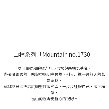
山林系列「Mountain no.1730」
以溫潤柔和的維吉尼亞雪松與絲柏為基底，
帶著廣藿香的土味與香脂明亮甘甜，引人走進一片無人的蓊
鬱密林，
邀妳隨著海拔高度調整呼吸節奏，一步步征服自己，拋下框
架，
從山的視野更新心的視野。