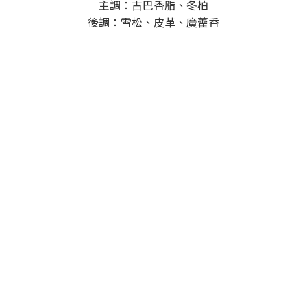
主調：古巴香脂、冬柏
後調：雪松、皮革、廣藿香