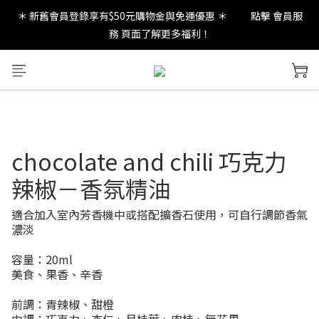
＊ 新舊會員登錄享有$50元購物金與免運優惠 ＊           點擊 會員服
new in：火山岩擴香裝置
務 頁面了解更多福利！
new in：火山岩擴香裝置
chocolate and chili 巧克力
辣椒－香氛精油
適合加入室內芳香機中或搭配擴香石使用，可自行調節香氣
濃淡
容量：20ml
美食、果香、辛香
前調：青辣椒、甜橙 