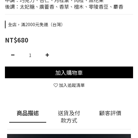
中調：巧克力、杏仁、月桂葉、肉桂、無花果 
後調：太妃糖、廣藿香、香草、檀木、零陵香豆、麝香
全店，滿2000元免運（台灣）
NT$680
加入購物車
加入追蹤清單
商品描述
送貨及付
顧客評價
款方式