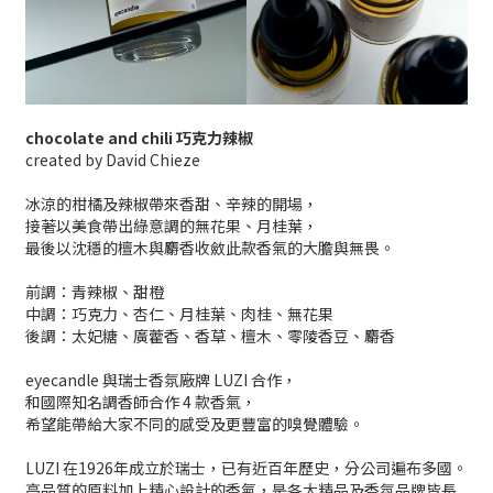
chocolate and chili 巧克力辣椒
created by David Chieze
冰涼的柑橘及辣椒帶來香甜、辛辣的開場，
接著以美食帶出綠意調的無花果、月桂葉，
最後以沈穩的檀木與麝香收斂此款香氣的大膽與無畏。
前調：青辣椒、甜橙
中調：巧克力、杏仁、月桂葉、肉桂、無花果
後調：太妃糖、廣藿香、香草、檀木、零陵香豆、麝香
eyecandle 與瑞士香氛廠牌 LUZI 合作，
和國際知名調香師合作 4 款香氣，
希望能帶給大家不同的感受及更豐富的嗅覺體驗。
LUZI 在1926年成立於瑞士，已有近百年歷史，分公司遍布多國。
高品質的原料加上精心設計的香氣，是各大精品及香氛品牌皆長