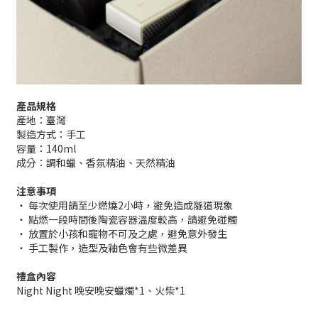
產品規格
產地：臺灣
製造方式：手工
容量：140ml
成分：調和蠟、香氛精油、天然精油
注意事項
・ 每次使用請至少燃燒2小時，避免造成隧道現象
・ 點燃一段時間後陶瓷容器溫度較高，請避免碰觸
・ 放置於小孩和寵物不可及之處，避免意外發生
・ 手工製作，造型及釉色會有些微差異
禮盒內容
Night Night 晚安晚安蠟燭*1、火柴*1