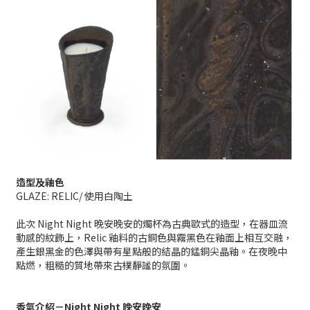
造型及釉色
GLAZE: RELIC/ 使用白陶土
此次 Night Night 晚安晚安的燭杯為古典歐式的造型，在器皿流
動感的紋飾上，Relic 釉料的古銅色與霧黑色在釉面上相互交融，
產生銀黑金的色澤與帶有星點般的結晶的錳銅尖晶釉。在夜晚中
點燃，粗糙的質地帶來古樸靜謐的氛圍。
香氣介紹－
Night Night
晚安晚安