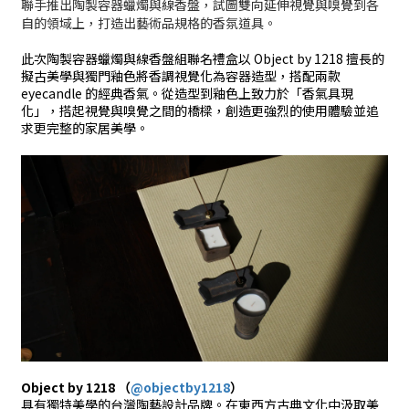
聯手推出陶製容器蠟燭與線香盤，試圖雙向延伸視覺與嗅覺到各
自的領域上，打造出藝術品規格的香氛道具。
此次
陶製容器蠟燭與線香盤組聯名禮盒
以
Object by 1218 擅長
的
擬古美學與獨門釉色將香調視覺化為容器造型，搭配
兩款
eyecandle 的經典香氣。從造型到釉色上致力於「香氣具現
化」，搭起視覺與嗅覺之間的橋樑，創造更強烈的使用體驗並追
求更完整的家居美學。
Object by 1218 （
@objectby1218
）
具有獨特美學的台灣陶藝設計品牌。在東西方古典文化中汲取美