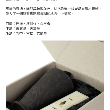
意識的邊緣，幽然與疏離並存，彷彿最後一絲光都安靜地熄滅，
墜入了一個所有焦點都模糊的地方⋯⋯溶解。
前調：檸檬、洋甘菊、百里香
中調：薰衣草、天竺葵
後調：乳香、雪松、岩蘭草