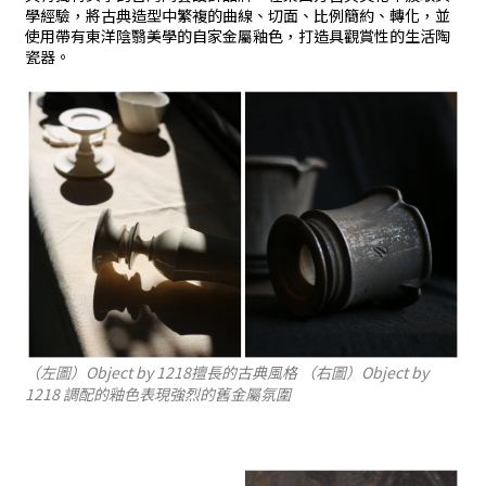
學經驗，將古典造型中繁複的曲線、切面、比例簡約、轉化，並
使用帶有東洋陰翳美學的自家金屬釉色，打造具觀賞性的生活陶
瓷器。
（左圖）
Object by 1218擅長的古典風格
（右圖）
Object by
1218
調配的釉色表現強烈的舊金屬氛圍