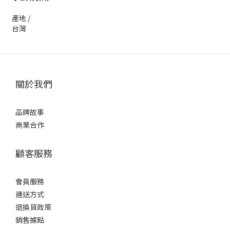
產地 /
台灣
關於我們
品牌故事
商業合作
顧客服務
會員服務
運送方式
退換貨政策
銷售據點