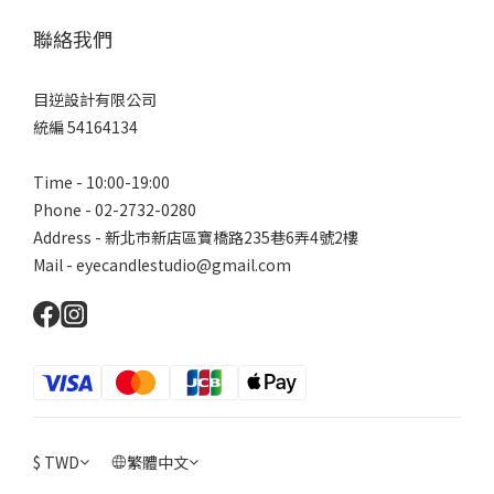
聯絡我們
目逆設計有限公司
統編 54164134
Time - 10:00-19:00
Phone - 02-2732-0280
Address - 新北市新店區寶橋路235巷6弄4號2樓
Mail - eyecandlestudio@gmail.com
$
TWD
繁體中文