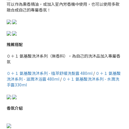
可以作為熏香精油，或加入室內芳香機中使用，也可以使用多款
融合成自己的專屬香氛！
推薦搭配
０＋１ 氨基酸洗沐系列（無香料），為自己的洗沐品加入專屬香
氛
０＋１ 氨基酸洗沐系列 - 植萃舒緩洗髮露 480ml
/
０＋１ 氨基酸
洗沐系列 - 滋潤沐浴露 480ml
/
０＋１ 氨基酸洗沐系列 - 水潤洗
手露330ml
香氛介紹