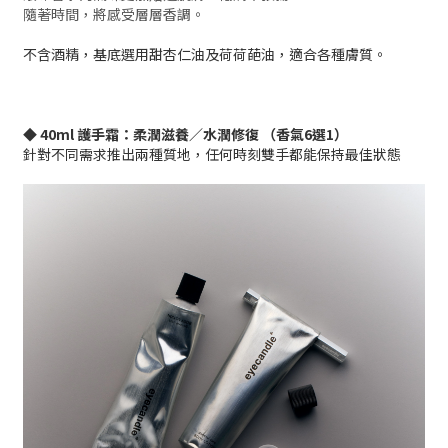
隨著時間，將感受層層香調。
不含酒精，基底選用甜杏仁油及荷荷葩油，適合各種膚質。
◆ 40ml 護手霜：柔潤滋養／水潤修復 （香氣6選1）
針對不同需求推出兩種質地，任何時刻雙手都能保持最佳狀態