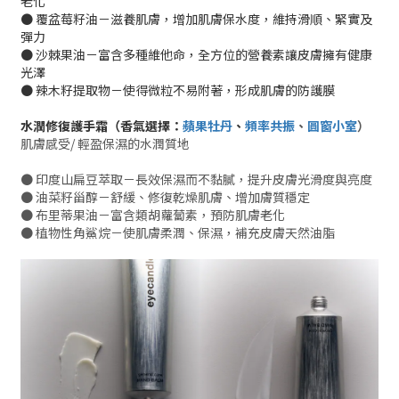
老化
● 覆盆莓籽油－滋養肌膚，增加肌膚保水度，維持滑順、緊實及
彈力
● 沙棘果油－富含多種維他命，全方位的營養素讓皮膚擁有健康
光澤
● 辣木籽提取物－使得微粒不易附著，形成肌膚的防護膜
水潤修復護手霜（
香氣選擇：
蘋果牡丹
、
頻率共振
、
圓窗小室
）
肌膚感受/ 輕盈保濕的水潤質地
● 印度山扁豆萃取－長效保濕而不黏膩，提升皮膚光滑度與亮度
● 油菜籽甾醇－舒緩、修復乾燥肌膚、增加膚質穩定
● 布里蒂果油－富含類胡蘿蔔素，預防肌膚老化
● 植物性角鯊烷－使肌膚柔潤、保濕，補充皮膚天然油脂