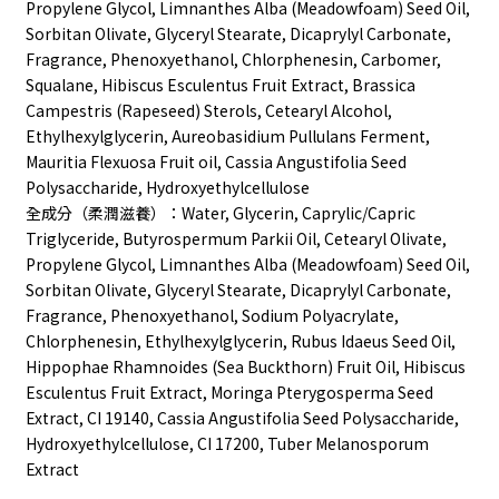
Propylene Glycol, Limnanthes Alba (Meadowfoam) Seed Oil,
Sorbitan Olivate, Glyceryl Stearate, Dicaprylyl Carbonate,
Fragrance, Phenoxyethanol, Chlorphenesin, Carbomer,
Squalane, Hibiscus Esculentus Fruit Extract, Brassica
Campestris (Rapeseed) Sterols, Cetearyl Alcohol,
Ethylhexylglycerin, Aureobasidium Pullulans Ferment,
Mauritia Flexuosa Fruit oil, Cassia Angustifolia Seed
Polysaccharide, Hydroxyethylcellulose
全成分（柔潤滋養）：Water, Glycerin, Caprylic/Capric
Triglyceride, Butyrospermum Parkii Oil, Cetearyl Olivate,
Propylene Glycol, Limnanthes Alba (Meadowfoam) Seed Oil,
Sorbitan Olivate, Glyceryl Stearate, Dicaprylyl Carbonate,
Fragrance, Phenoxyethanol, Sodium Polyacrylate,
Chlorphenesin, Ethylhexylglycerin, Rubus Idaeus Seed Oil,
Hippophae Rhamnoides (Sea Buckthorn) Fruit Oil, Hibiscus
Esculentus Fruit Extract, Moringa Pterygosperma Seed
Extract, CI 19140, Cassia Angustifolia Seed Polysaccharide,
Hydroxyethylcellulose, CI 17200, Tuber Melanosporum
Extract