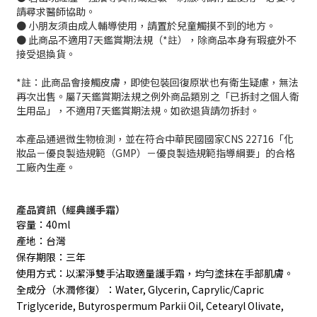
請尋求醫師協助。
● 小朋友須由成人輔導使用，請置於兒童觸摸不到的地方。
● 此商品不適用7天鑑賞期法規（*註），除商品本身有瑕疵外不
接受退換貨。
*註：此商品會接觸皮膚，即使包裝回復原狀也有衛生疑慮，無法
再次出售。屬7天鑑賞期法規之例外商品類別之「已拆封之個人衛
生用品」，不適用7天鑑賞期法規。如欲退貨請勿拆封。
本產品通過微生物檢測，並在符合中華民國國家CNS 22716「化
妝品－優良製造規範（GMP）－優良製造規範指導綱要」的合格
工廠內生產。
產品資訊（經典護手霜）
容量：40ml
產地：台灣
保存期限：三年
使用方式：以潔淨雙手沾取適量護手霜，均勻塗抹在手部肌膚。
全成分（水潤修復）：Water, Glycerin, Caprylic/Capric
Triglyceride, Butyrospermum Parkii Oil, Cetearyl Olivate,