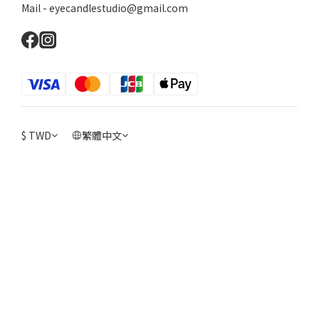
Mail - eyecandlestudio@gmail.com
$
TWD
繁體中文