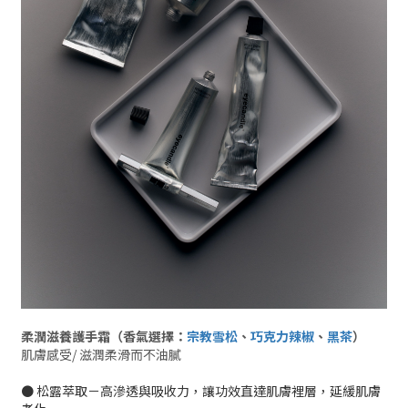
柔潤滋養護手霜
（
香氣選擇：
宗教雪松
、
巧克力辣椒
、
黑茶
）
肌膚感受/ 滋潤柔滑而不油膩
● 松露萃取－高滲透與吸收力，讓功效直達肌膚裡層，延緩肌膚