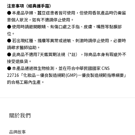
注意事項（經典護手霜）
● 本產品孕婦、蠶豆症患者皆可使用，但使用香氛產品時仍需留
意個人狀況，如有不適請停止使用。
● 使用時請避開眼睛、有傷口處之手指、皮膚、嘴唇等黏膜部
位。
● 若出現紅腫、搔癢等異常或過敏、刺激時請停止使用，必要時
請尋求醫師協助。
● 此商品不適用7天鑑賞期法規（*註），除商品本身有瑕疵外不
接受退換貨。
● 本產品通過微生物檢測，並在符合中華民國國家 CNS
22716「化妝品－優良製造規範(GMP)－優良製造規範指導綱要」
的合格工廠內生產。
關於我們
品牌故事