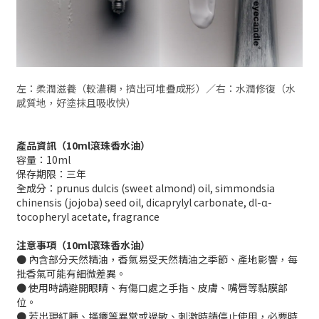
左：柔潤滋養（較濃稠，擠出可堆疊成形）／右：水潤修復（水
感質地，好塗抹且吸收快）
產品資訊（10ml滾珠香水油）
容量：10ml
保存期限：三年
全成分：prunus dulcis (sweet almond) oil, simmondsia
chinensis (jojoba) seed oil, dicaprylyl carbonate, dl-α-
tocopheryl acetate, fragrance
注意事項
（10ml滾珠香水油）
● 內含部分天然精油，香氣易受天然精油之季節、產地影響，每
批香氣可能有細微差異。
● 使用時請避開眼睛、有傷口處之手指、皮膚、嘴唇等黏膜部
位。
● 若出現紅腫、搔癢等異常或過敏、刺激時請停止使用，必要時