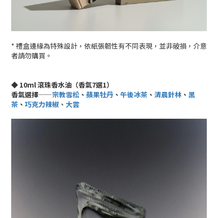
* 禮盒邊緣為特殊設計，依紙張韌性有不同表現，並非破損，介意
者請勿購買。
◆ 10ml 滾珠香水油（香氣7選1）
香氣選擇——
宗教雪松
、
蘋果牡丹
、
午後冰茶
、
清晨針林
、
黑
茶
、
巧克力辣椒
、
大雲