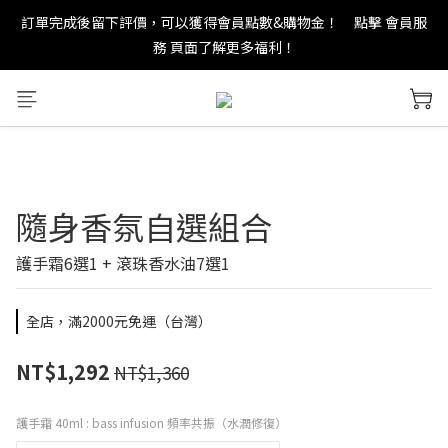
訂單完成後留下評價，可以獲得會員點數&購物金！     點擊 會員服
new in：火山岩擴香裝置
務 頁面了解更多福利！
＊ 新舊會員登錄享有$50元購物金與免運優惠 ＊           點擊 會員服
務 頁面了解更多福利！
new in：火山岩擴香裝置
隨身香氛自選組合
護手霜6選1 + 滾珠香水油7選1
全店，滿2000元免運（台灣）
NT$1,292
NT$1,360
護手霜 40ml
: bass infusion 頻率共振（水潤修復）