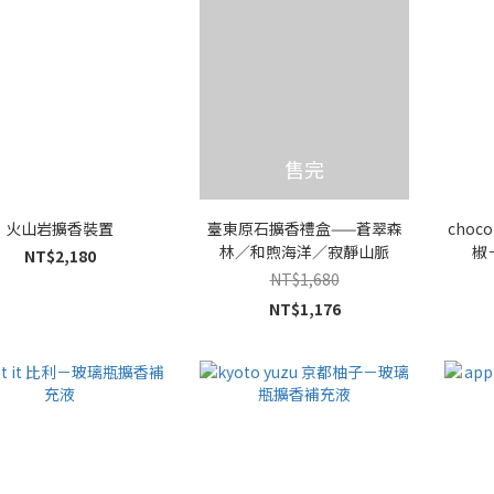
售完
火山岩擴香裝置
臺東原石擴香禮盒——蒼翠森
choco
林／和煦海洋／寂靜山脈
椒
NT$2,180
NT$1,680
NT$1,176