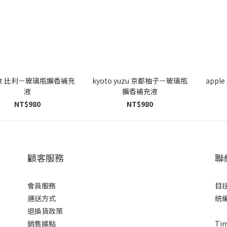
t it 比利－玻璃瓶擴香補充
kyoto yuzu 京都柚子－玻璃瓶
appl
液
擴香補充液
NT$980
NT$980
顧客服務
聯
會員服務
目
運送方式
統編
退換貨政策
銷售據點
Tim