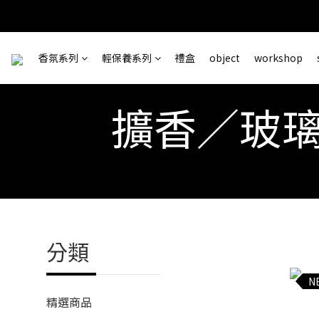
訂單完成
香氛系列
輕保養系列
禮盒
object
workshop
＊ 新舊
擴香／玻璃
分類
N
精選商品