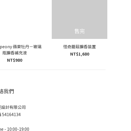
售完
e peony 蘋果牡丹－玻璃
怪奇蘑菇擴香裝置
瓶擴香補充液
NT$1,680
NT$980
絡我們
逆設計有限公司
 54164134
e - 10:00-19:00