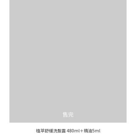
售完
植萃舒緩洗髮露 480ml＋精油5ml